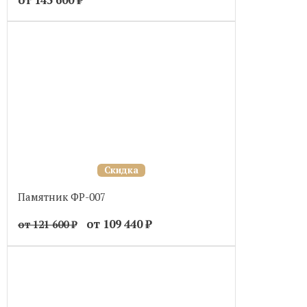
от 145 600
₽
Скидка
Памятник ФР-007
от 109 440
₽
от 121 600
₽