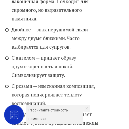
лаконичная форма. Подходит для
скромного, но выразительного
памятника.
Двойное — знак нерушимой связи
между двумя близкими. Часто
выбирается для супругов.
С ангелом — придает образу
одухотворенность и покой.
Символизирует защиту.
С розами — изысканная композиция,
которая подчеркивает теплоту
воспоминаний.
Рассчитайте стоимость
С голубем или лебедем — передает
памятника
светлое чувство прощания и надежды