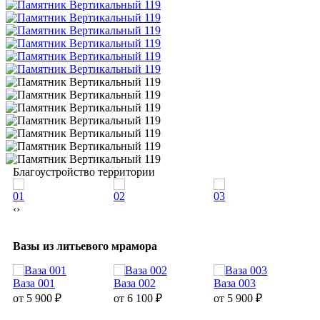
Благоустройство территории
01
02
03
0
‹
›
Вазы из литьевого мрамора
Ваза 001
Ваза 002
Ваза 003
В
от 5 900
₽
от 6 100
₽
от 5 900
₽
о