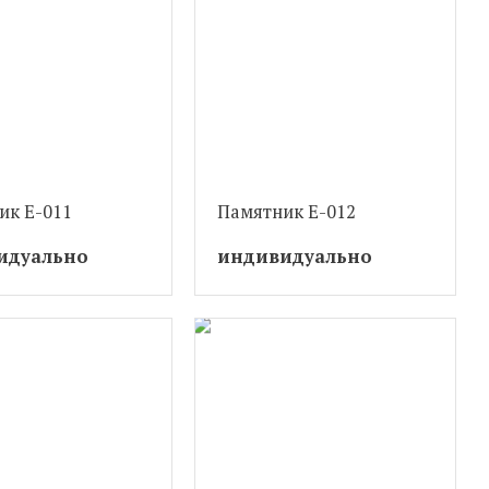
ик Е-011
Памятник Е-012
идуально
индивидуально