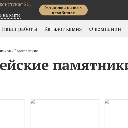
рксистская 20,
Установка на всех
кладбищах
ь на карте
Наши работы
Каталог камня
О компании
тников
/
Европейские
ейские памятник