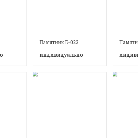
Памятник Е-022
Памятн
о
индивидуально
индив