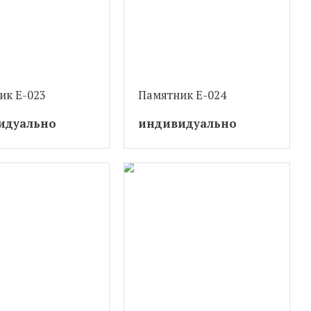
ик Е-023
Памятник Е-024
идуально
индивидуально