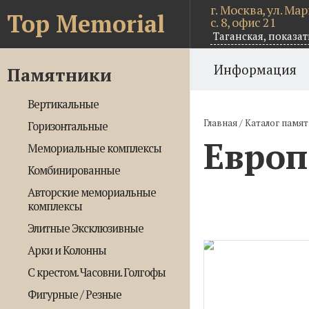
г. Москва, ул. Ма
Top Memorial
с. 8, офис 21
Таганская,
показат
Информация
Памятники
Вертикальные
Главная
/
Каталог памя
Горизонтальные
Европ
Мемориальные комплексы
Комбинированные
Авторские мемориальные
комплексы
Элитные Эксклюзивные
Арки и Колонны
С крестом. Часовни. Голгофы
Фигурные / Резные