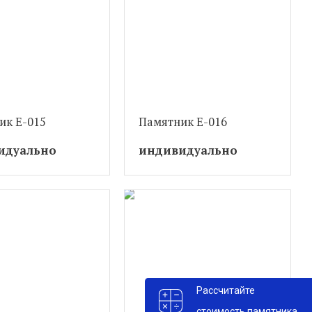
ик Е-015
Памятник Е-016
идуально
индивидуально
Рассчитайте
стоимость памятника