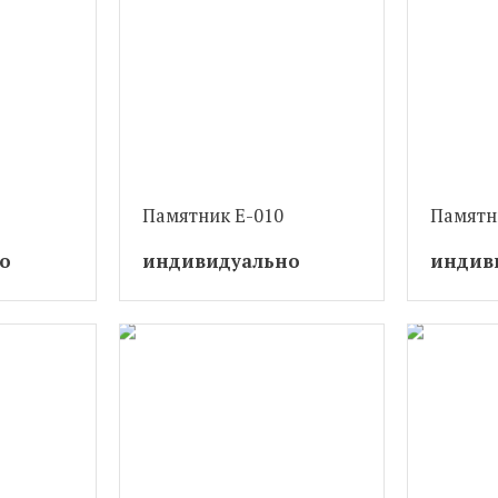
Памятник Е-010
Памятн
о
индивидуально
индив