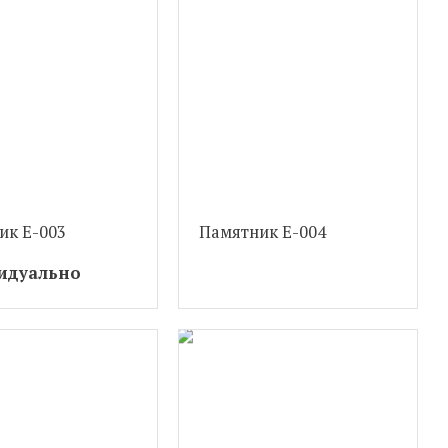
ик Е-003
Памятник Е-004
идуально