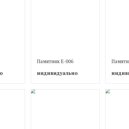
Памятник Е-006
Памятн
о
индивидуально
индив