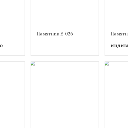
Памятник Е-026
Памятн
о
индив