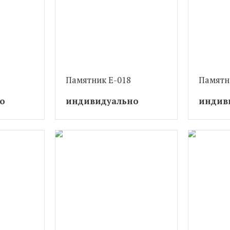
Памятник Е-018
Памятн
о
индивидуально
индив