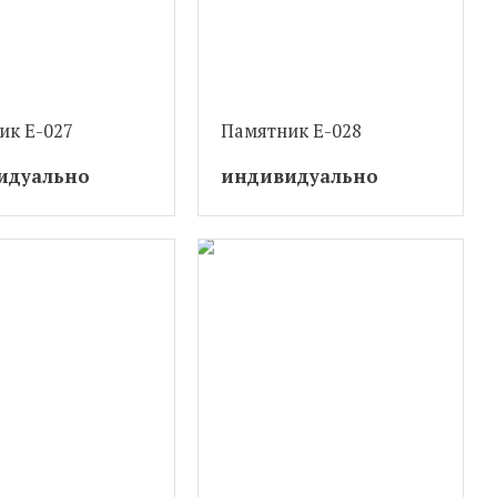
ик Е-027
Памятник Е-028
идуально
индивидуально