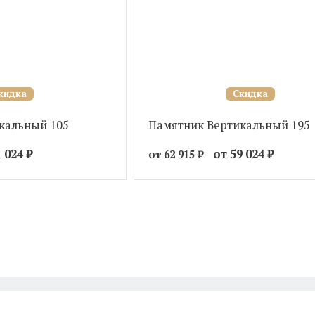
кидка
Скидка
кальный 105
Памятник Вертикальный 195
1 024
₽
от 59 024
₽
от 62 915
₽