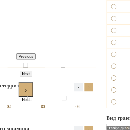
Previous
Next
о территории
‹
›
Next
02
03
04
05
Вид гран
ого мрамора
Габбро-Диаба
‹
›