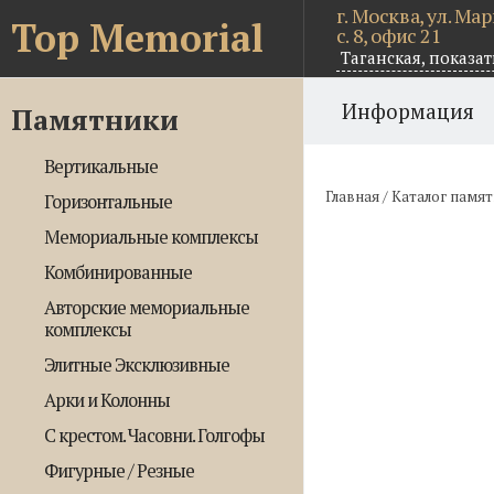
г. Москва, ул. Ма
Top Memorial
с. 8, офис 21
Таганская,
показат
Информация
Памятники
Вертикальные
Главная
/
Каталог памя
Горизонтальные
Мемориальные комплексы
Комбинированные
Авторские мемориальные
комплексы
Элитные Эксклюзивные
Арки и Колонны
С крестом. Часовни. Голгофы
Фигурные / Резные