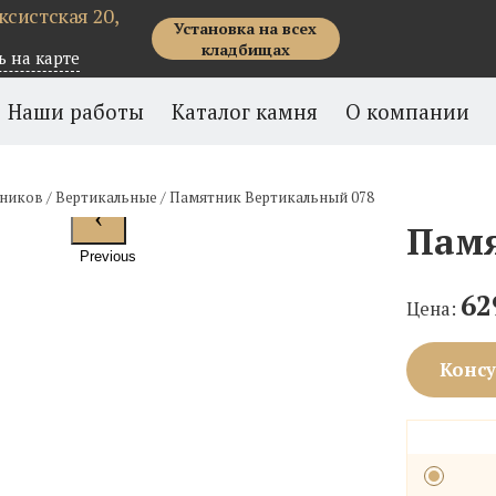
рксистская 20,
Установка на всех
кладбищах
ь на карте
Наши работы
Каталог камня
О компании
тников
/
Вертикальные
/
Памятник Вертикальный 078
Памя
Previous
62
Цена:
Консу