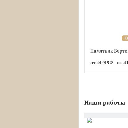
С
Памятник Верти
от 4
от 44 915
₽
Наши работы