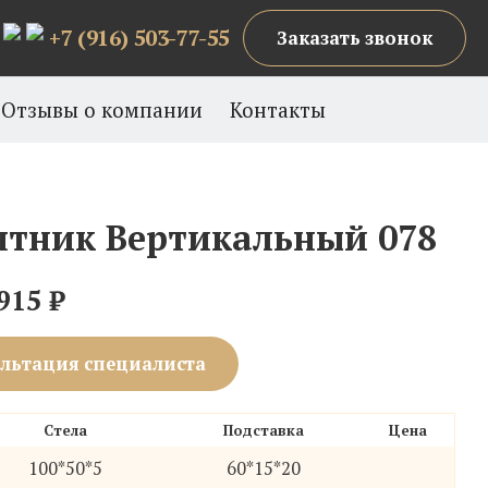
+7 (916) 503-77-55
Заказать звонок
Отзывы о компании
Контакты
тник Вертикальный 078
915
₽
льтация специалиста
Стела
Подставка
Цена
100*50*5
60*15*20