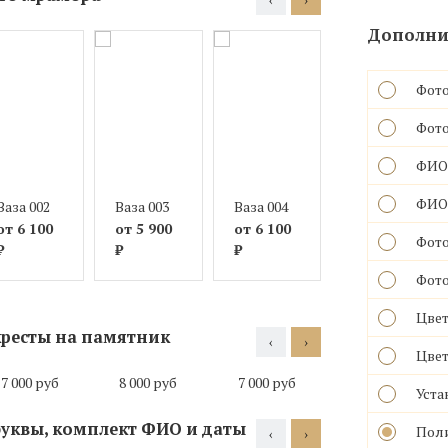
Дополнит
Фото
Фото
ФИО 
ФИО(
Ваза 002
Ваза 003
Ваза 004
Ваза 005
от 6 100
от 5 900
от 6 100
от 6 000
Фото
₽
₽
₽
₽
Фото
Цвет
ресты на памятник
‹
›
Цвет
7 000 руб
8 000 руб
7 000 руб
11 000 руб
Уста
уквы, комплект ФИО и даты
Поли
‹
›