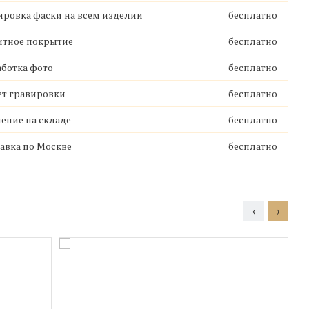
ровка фаски на всем изделии
бесплатно
от 45 000 руб
итное покрытие
бесплатно
ботка фото
бесплатно
т гравировки
бесплатно
ение на складе
бесплатно
авка по Москве
бесплатно
‹
›