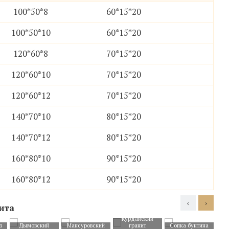
100*50*8
60*15*20
100*50*10
60*15*20
120*60*8
70*15*20
120*60*10
70*15*20
120*60*12
70*15*20
140*70*10
80*15*20
140*70*12
80*15*20
160*80*10
90*15*20
160*80*12
90*15*20
06
07
08
09
‹
›
ита
Курдайский
з
Дымовский
Мансуровский
гранит
Cопка бунтина