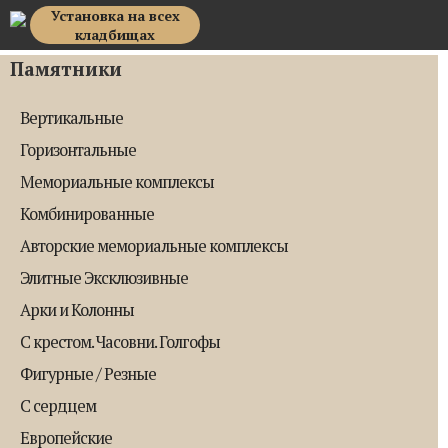
Установка на всех
Top Memorial
кладбищах
Памятники
Вертикальные
Горизонтальные
Мемориальные комплексы
Комбинированные
Авторские мемориальные комплексы
Элитные Эксклюзивные
Арки и Колонны
С крестом. Часовни. Голгофы
Фигурные / Резные
С сердцем
Европейские