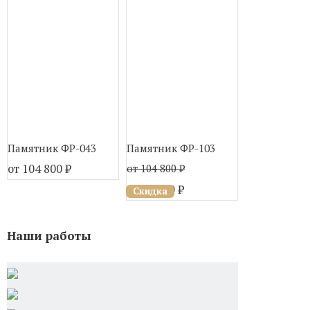
Памятник ФР-043
Памятник ФР-103
Памятник Ф
от 104 800
₽
от 145 600
₽
от 104 800
₽
от 94 320
₽
Скидка
Наши работы