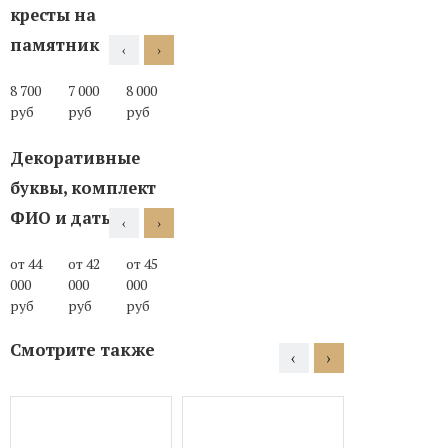
кресты на
памятник
‹
›
8 700
7 000
8 000
7 000
11 000
10 000
12 000
16 00
руб
руб
руб
руб
руб
руб
руб
руб
Декоративные
буквы, комплект
ФИО и даты
‹
›
от 44
от 42
от 45
от 45
от 45
от 45
000
000
000
000
000
000
руб
руб
руб
руб
руб
руб
Смотрите также
‹
›