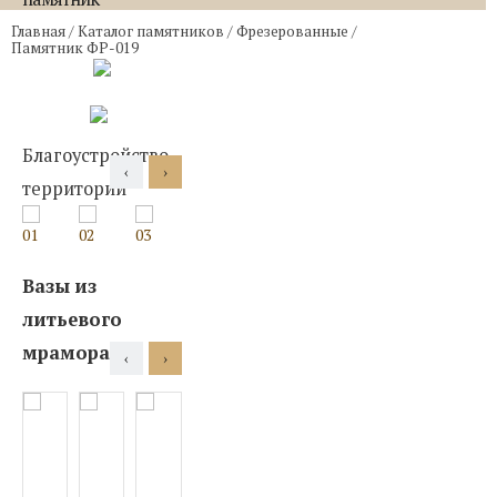
Главная
/
Каталог памятников
/
Фрезерованные
/
Памятник ФР-019
Благоустройство
‹
›
территории
01
02
03
04
05
06
07
08
09
Вазы из
литьевого
мрамора
‹
›