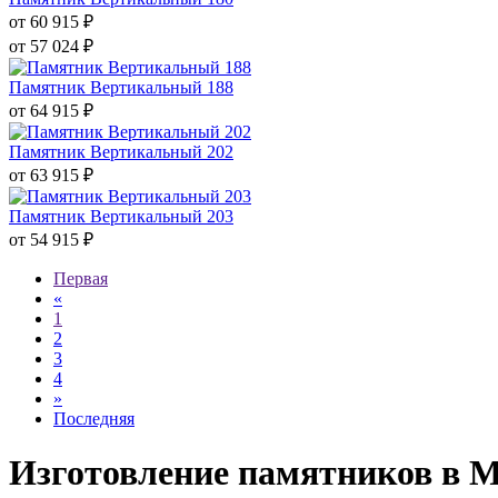
от 60 915
₽
от 57 024
₽
Памятник Вертикальный 188
от 64 915
₽
Памятник Вертикальный 202
от 63 915
₽
Памятник Вертикальный 203
от 54 915
₽
Первая
«
1
2
3
4
»
Последняя
Изготовление памятников в М