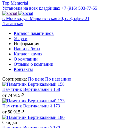
Top Memorial
Установка на всех кладбищах
+7 (916) 503-77-55
г. Москва, ул. Марксистская 20, с. 8, офис 21
Таганская
Каталог памятников
Услуги
Информация
Наши работы
Каталог камня
О компании
Отзывы о компании
Контакты
Сортировка:
По цене
По названию
Памятник Вертикальный 158
от 74 915
₽
Памятник Вертикальный 173
от 50 915
₽
Скидка
Памятник Вертикальный 180