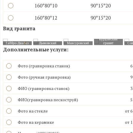
160*80*10
90*15*20
160*80*12
90*15*20
Вид гранита
Курдайский
Габбро-Диабаз
Дымовский
Мансуровский
гранит
Cоп
Дополнительные услуги:
Фото (гравировка станок)
6
Фото (ручная гравировка)
9
ФИО (гравировка станок)
3
ФИО(гравировка пескоструй)
5
Фото на стекле
от 6
Фото на керамике
от 1