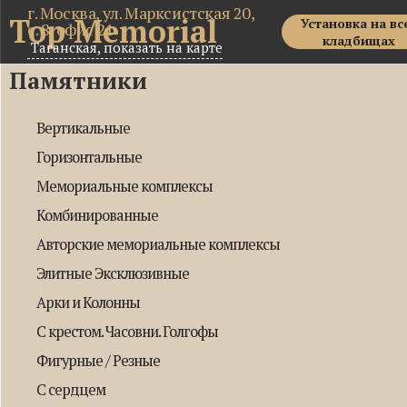
г. Москва, ул. Марксистская 20,
Top Memorial
Установка на вс
с. 8, офис 21
кладбищах
Таганская,
показать на карте
Памятники
Вертикальные
Горизонтальные
Мемориальные комплексы
Комбинированные
Авторские мемориальные комплексы
Элитные Эксклюзивные
Арки и Колонны
С крестом. Часовни. Голгофы
Фигурные / Резные
С сердцем