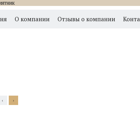
мятник
ьный 189
мня
О компании
Отзывы о компании
Конт
‹
›
05
06
07
0