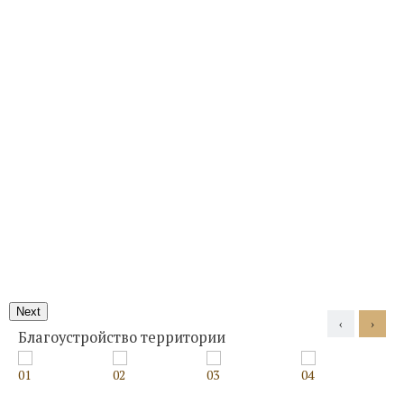
Next
‹
›
Благоустройство территории
01
02
03
04
0