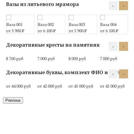
Вазы из литьевого мрамора
‹
›
Ваза 001
Ваза 002
Ваза 003
Ваза 004
В
от 5 900
₽
от 6 100
₽
от 5 900
₽
от 6 100
₽
о
Декоративные кресты на памятник
‹
›
8 700 руб
7 000 руб
8 000 руб
7 000 руб
1
Декоративные буквы, комплект ФИО и даты
‹
›
от 44 000 руб
от 42 000 руб
от 45 000 руб
от 45 000 руб
о
Previous