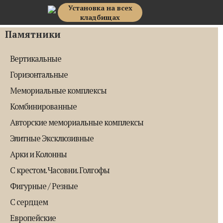
Установка на всех
Top Memorial
кладбищах
Памятники
Вертикальные
Горизонтальные
Мемориальные комплексы
Комбинированные
Авторские мемориальные комплексы
Элитные Эксклюзивные
Арки и Колонны
С крестом. Часовни. Голгофы
Фигурные / Резные
С сердцем
Европейские