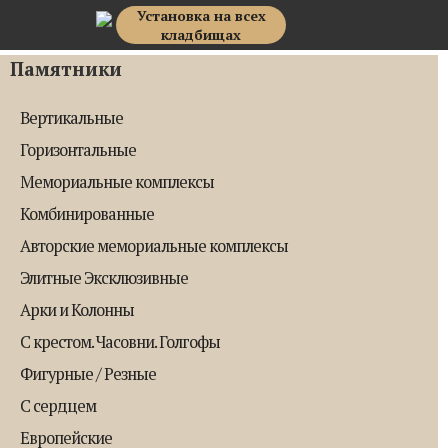
Установка на всех
Top Memorial
кладбищах
Памятники
Вертикальные
Горизонтальные
Мемориальные комплексы
Комбинированные
Авторские мемориальные комплексы
Элитные Эксклюзивные
Арки и Колонны
С крестом. Часовни. Голгофы
Фигурные / Резные
С сердцем
Европейские