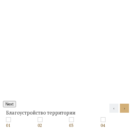
Next
‹
›
Благоустройство территории
01
02
03
04
0