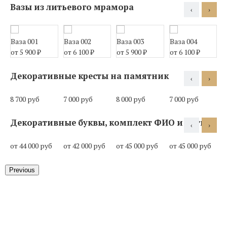
Вазы из литьевого мрамора
‹
›
Ваза 001
Ваза 002
Ваза 003
Ваза 004
В
от 5 900
₽
от 6 100
₽
от 5 900
₽
от 6 100
₽
о
Декоративные кресты на памятник
‹
›
8 700 руб
7 000 руб
8 000 руб
7 000 руб
1
Декоративные буквы, комплект ФИО и даты
‹
›
от 44 000 руб
от 42 000 руб
от 45 000 руб
от 45 000 руб
о
Previous