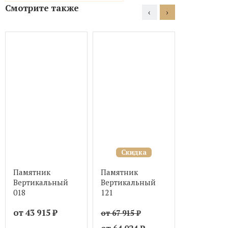
Смотрите также
‹
›
Скидка
Скид
Памятник
Памятник
Памятник
Вертикальный
Вертикальный
Вертикал
018
121
026
от 43 915
₽
от 67 915
₽
от 43 915
₽