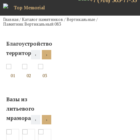
+7 (916) 503-77-55
Top Memorial
Главная
/
Каталог памятников
/
Вертикальные
/
Памятник Вертикальный 083
Благоустройство
территории
‹
›
01
02
03
04
05
06
07
08
Вазы из
литьевого
мрамора
‹
›