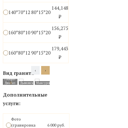
144,148
140*70*12
80*15*20
₽
156,275
160*80*10
90*15*20
₽
179,443
160*80*12
90*15*20
₽
‹
›
Вид гранита
Габбро-
Курдайский
Cопка
Антик
Блю
Вискон
Диабаз
Дымовский
Мансуровский
гранит
бунтина
Блю
Перл
Уайт
Дополнительные
услуги:
Фото
(гравировка
6 000 руб.