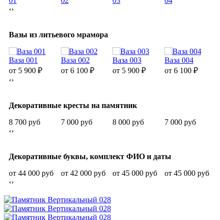
01
02
03
04
0
‹
›
Вазы из литьевого мрамора
Ваза 001
Ваза 002
Ваза 003
Ваза 004
В
от 5 900
₽
от 6 100
₽
от 5 900
₽
от 6 100
₽
о
‹
›
Декоративные кресты на памятник
8 700 руб
7 000 руб
8 000 руб
7 000 руб
1
‹
›
Декоративные буквы, комплект ФИО и даты
от 44 000 руб
от 42 000 руб
от 45 000 руб
от 45 000 руб
о
‹
›