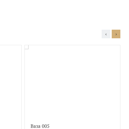
‹
›
Ваза 005