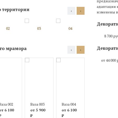
предназнач
адаптации 
о территории
‹
›
изменены в 
Декорати
02
03
04
05
8 700 ру
Декорати
ого мрамора
‹
›
от 44 000 
Ваза 002
Ваза 003
Ваза 004
Ваза 005
от 6 100
от 5 900
от 6 100
от 6 000
₽
₽
₽
₽