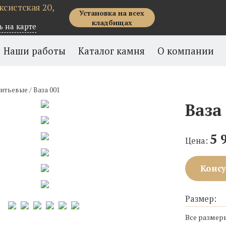
рксистская 20,
Установка на всех
кладбищах
ь на карте
Наши работы
Каталог камня
О компании
литьевые
/
Ваза 001
Ваза
5 
Цена:
Консу
Размер:
Все размер