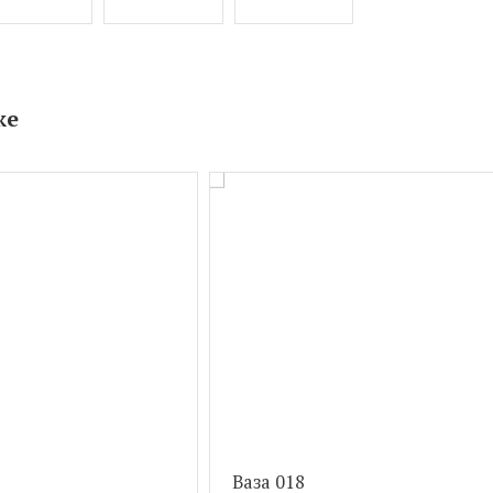
же
Ваза 018