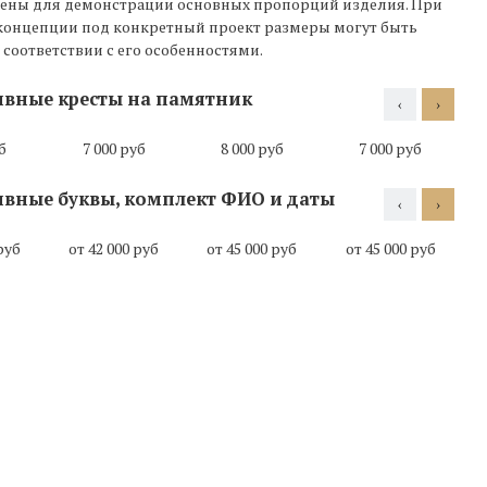
ены для демонстрации основных пропорций изделия. При
концепции под конкретный проект размеры могут быть
соответствии с его особенностями.
вные кресты на памятник
‹
›
06
07
08
09
б
7 000 руб
8 000 руб
7 000 руб
вные буквы, комплект ФИО и даты
‹
›
руб
от 42 000 руб
от 45 000 руб
от 45 000 руб
Ваза 006
Ваза 007
Ваза 008
Ваза 009
от 6 200
от 6 000
от 6 300
от 6 000
₽
₽
₽
₽