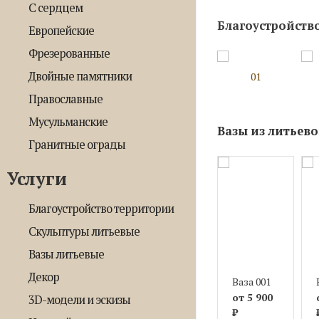
С сердцем
Благоустройств
Европейские
Фрезерованные
Двойные памятники
01
Православные
Мусульманские
Вазы из литьев
Гранитные ограды
Услуги
Благоустройство территории
Скульптуры литьевые
Вазы литьевые
Декор
Ваза 001
от 5 900
3D-модели и эскизы
₽