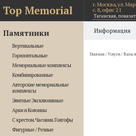
г. Москва, ул. Ма
Top Memorial
с. 8, офис 21
Таганская,
показат
Информация
Памятники
Вертикальные
Главная
/
Услуги
/
Вазы 
Горизонтальные
Мемориальные комплексы
Комбинированные
Авторские мемориальные
комплексы
Элитные Эксклюзивные
Арки и Колонны
С крестом. Часовни. Голгофы
Фигурные / Резные