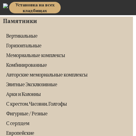
Установка на всех
Top Memorial
кладбищах
Памятники
Вертикальные
Горизонтальные
Мемориальные комплексы
Комбинированные
Авторские мемориальные комплексы
Элитные Эксклюзивные
Арки и Колонны
С крестом. Часовни. Голгофы
Фигурные / Резные
С сердцем
Европейские