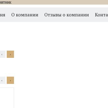
мятник
ник с крестом 020
мня
О компании
Отзывы о компании
Конт
‹
›
05
06
07
0
‹
›