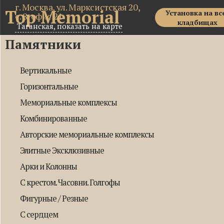
г. Москва, ул. Марксистская 20,
Top Memorial
Установка на вс
с. 8, офис 21
кладбищах
Таганская,
показать на карте
Памятники
Вертикальные
Горизонтальные
Мемориальные комплексы
Комбинированные
Авторские мемориальные комплексы
Элитные Эксклюзивные
Арки и Колонны
С крестом. Часовни. Голгофы
Фигурные / Резные
С сердцем