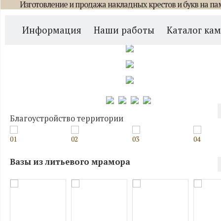
Изготовление и продажа накладных крестов и букв на па
Главная
/
Каталог памятников
/
С крестом. Часовни. Голгофы
/
Памят
Информация
Наши работы
Каталог ка
Благоустройство территории
01
02
03
04
Вазы из литьевого мрамора