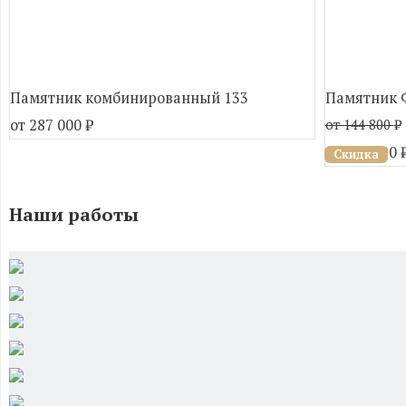
Памятник комбинированный 133
Памятник 
от 287 000
₽
от 144 800
₽
от 130 320
Скидка
Наши работы