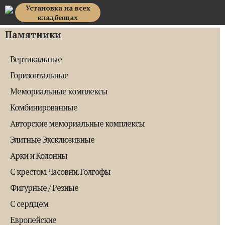
Установка на всех
Top Memorial
кладбищах
Памятники
Вертикальные
Горизонтальные
Мемориальные комплексы
Комбинированные
Авторские мемориальные комплексы
Элитные Эксклюзивные
Арки и Колонны
С крестом. Часовни. Голгофы
Фигурные / Резные
С сердцем
Европейские