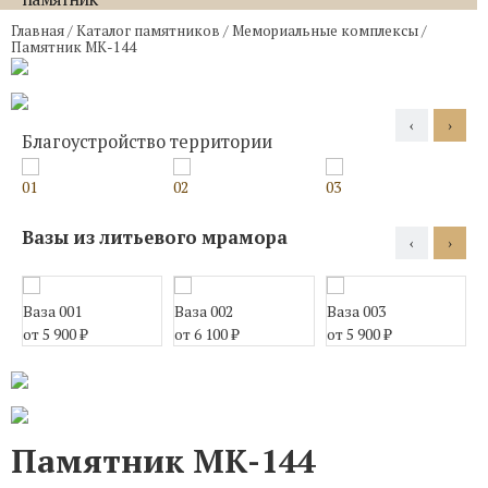
Главная
/
Каталог памятников
/
Мемориальные комплексы
/
Памятник МК-144
‹
›
Благоустройство территории
01
02
03
0
Вазы из литьевого мрамора
‹
›
Ваза 001
Ваза 002
Ваза 003
В
от 5 900
₽
от 6 100
₽
от 5 900
₽
о
Памятник МК-144