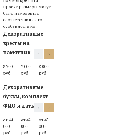
под конкретный
проект размеры могут
быть изменены в
соответствии с его
особенностями.
Декоративные
кресты на
памятник
‹
›
8 700
7 000
8 000
7 000
11 000
10 000
12 000
16 00
руб
руб
руб
руб
руб
руб
руб
руб
Декоративные
буквы, комплект
ФИО и даты
‹
›
от 44
от 42
от 45
от 45
от 45
от 45
000
000
000
000
000
000
руб
руб
руб
руб
руб
руб