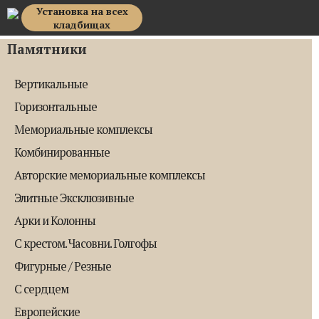
Установка на всех
Top Memorial
кладбищах
Памятники
Вертикальные
Горизонтальные
Мемориальные комплексы
Комбинированные
Авторские мемориальные комплексы
Элитные Эксклюзивные
Арки и Колонны
С крестом. Часовни. Голгофы
Фигурные / Резные
С сердцем
Европейские