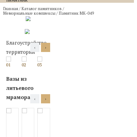
Главная
/
Каталог памятников
/
Мемориальные комплексы
/
Памятник МК-049
Благоустройство
‹
›
территории
01
02
03
04
05
06
07
08
09
Вазы из
литьевого
мрамора
‹
›