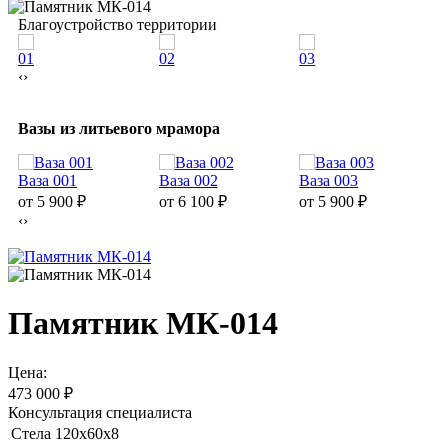
Благоустройство территории
01
02
03
0
‹
›
Вазы из литьевого мрамора
Ваза 001
Ваза 002
Ваза 003
В
от 5 900
₽
от 6 100
₽
от 5 900
₽
о
‹
›
Памятник МК-014
Цена:
473 000
₽
Консультация специалиста
Стела 120х60х8