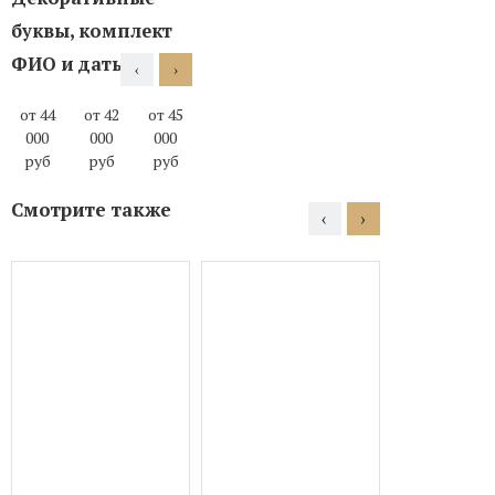
буквы, комплект
ФИО и даты
‹
›
от 44
от 42
от 45
от 45
от 45
от 45
000
000
000
000
000
000
руб
руб
руб
руб
руб
руб
Смотрите также
‹
›