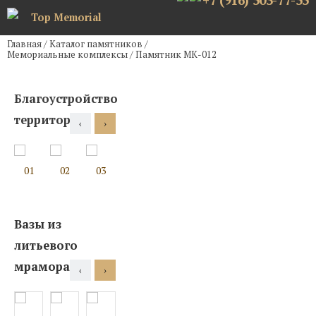
+7 (916) 503-77-55
Top Memorial
Главная
/
Каталог памятников
/
Мемориальные комплексы
/
Памятник МК-012
Благоустройство
территории
‹
›
01
02
03
04
05
06
07
08
Вазы из
литьевого
мрамора
‹
›