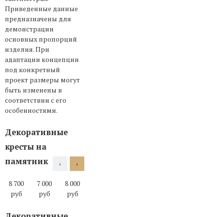
Приведенные данные
предназначены для
демонстрации
основных пропорций
изделия. При
адаптации концепции
под конкретный
проект размеры могут
быть изменены в
соответствии с его
особенностями.
Декоративные
кресты на
памятник
‹
›
8 700
7 000
8 000
7 000
11 000
10 000
12 000
16 0
руб
руб
руб
руб
руб
руб
руб
ру
Декоративные