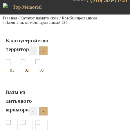
+7 (916) 503-77-55
Top Memorial
Главная
/
Каталог памятников
/
Комбинированные
/
Памятник комбинированный 124
Благоустройство
территории
‹
›
01
02
03
04
05
06
07
08
Вазы из
литьевого
мрамора
‹
›