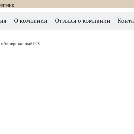
мятник
мня
О компании
Отзывы о компании
Конт
омбинированный 093