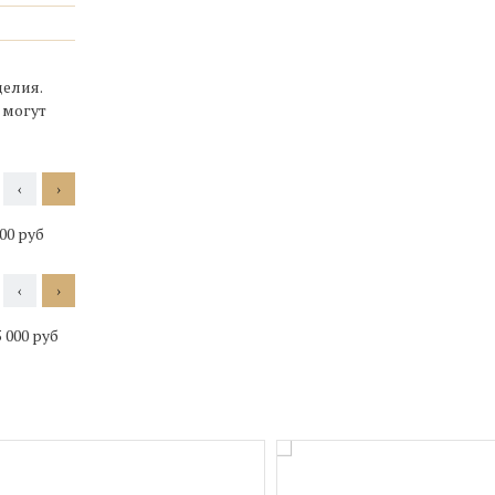
елия.
 могут
‹
›
000 руб
11 000 руб
10 000 руб
12 000 руб
‹
›
5 000 руб
от 45 000 руб
от 45 000 руб