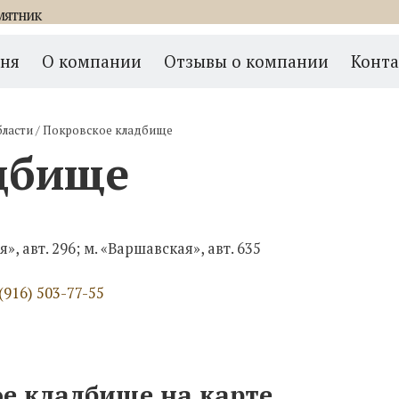
мятник
мня
О компании
Отзывы о компании
Конт
бласти
/
Покровское кладбище
дбище
», авт. 296; м. «Варшавская», авт. 635
(916) 503-77-55
е кладбище на карте