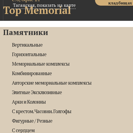
кладбищах
Таганская,
показать на карте
Top Memorial
Памятники
Вертикальные
Горизонтальные
Мемориальные комплексы
Комбинированные
Авторские мемориальные комплексы
Элитные Эксклюзивные
Арки и Колонны
С крестом. Часовни. Голгофы
Фигурные / Резные
С сердцем