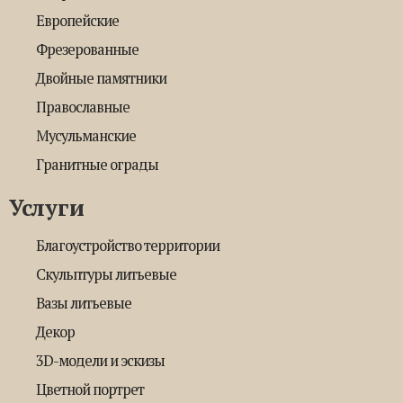
Европейские
Фрезерованные
Двойные памятники
Православные
Мусульманские
Гранитные ограды
Услуги
Благоустройство территории
Скульптуры литьевые
Вазы литьевые
Декор
3D-модели и эскизы
Цветной портрет