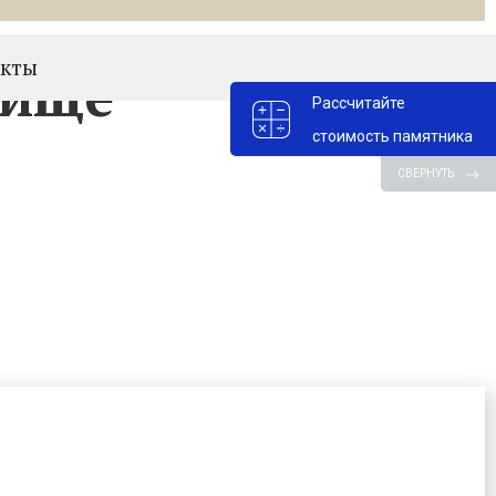
акты
бище
Рассчитайте
стоимость памятника
СВЕРНУТЬ