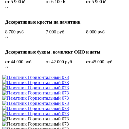
от 5 900
₽
от 6 100
₽
от 5 900
₽
о
‹
›
Декоративные кресты на памятник
8 700 руб
7 000 руб
8 000 руб
7
‹
›
Декоративные буквы, комплект ФИО и даты
от 44 000 руб
от 42 000 руб
от 45 000 руб
о
‹
›