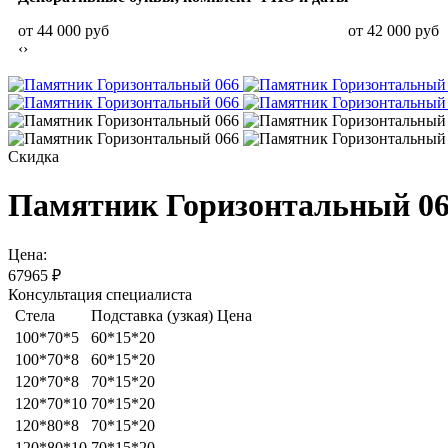
от 44 000 руб
от 42 000 руб
‹
›
Скидка
Памятник Горизонтальный 0
Цена:
67965
₽
Консультация специалиста
Стела
Подставка (узкая)
Цена
100*70*5
60*15*20
100*70*8
60*15*20
120*70*8
70*15*20
120*70*10
70*15*20
120*80*8
70*15*20
120*80*10
70*15*20