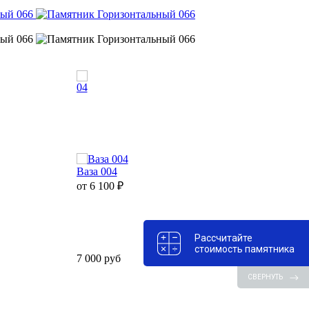
04
0
Ваза 004
В
от 6 100
₽
о
Рассчитайте
стоимость памятника
7 000 руб
1
СВЕРНУТЬ