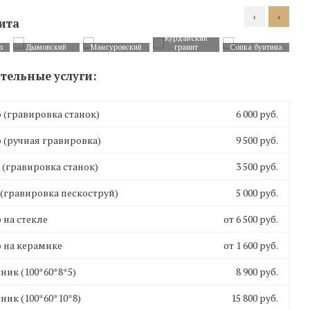
‹
›
ита
Курдайский
з
Дымовский
Мансуровский
гранит
Cопка бунтина
Ваза 006
Ваза 007
Ваза 008
Ваза 009
ельные услуги:
от 6 200
от 6 000
от 6 300
от 6 000
₽
₽
₽
₽
 (гравировка станок)
6 000 руб.
 (ручная гравировка)
9 500 руб.
(гравировка станок)
3 500 руб.
гравировка пескоструй)
5 000 руб.
10 000 руб
12 000 руб
16 000 руб
12 000 руб
 на стекле
от 6 500 руб.
 на керамике
от 1 600 руб.
от 45 000 руб
ник (100*60*8*5)
8 900 руб.
ник (100*60*10*8)
15 800 руб.