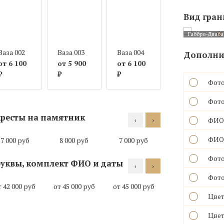
Вид гран
Габбро-Диаба
Ваза 002
Ваза 003
Ваза 004
Ваза 005
Дополнит
от 6 100
от 5 900
от 6 100
от 6 000
₽
₽
₽
₽
Фото
Фото
ресты на памятник
‹
›
ФИО 
ФИО(
7 000 руб
8 000 руб
7 000 руб
11 000 руб
Фото
уквы, комплект ФИО и даты
‹
›
Фото
т 42 000 руб
от 45 000 руб
от 45 000 руб
от 45 000 руб
Цвет
Цвет