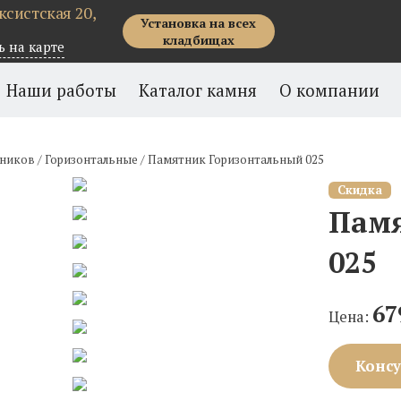
рксистская 20,
Установка на всех
кладбищах
ь на карте
Наши работы
Каталог камня
О компании
тников
/
Горизонтальные
/
Памятник Горизонтальный 025
Скидка
Памя
025
67
Цена:
Консу