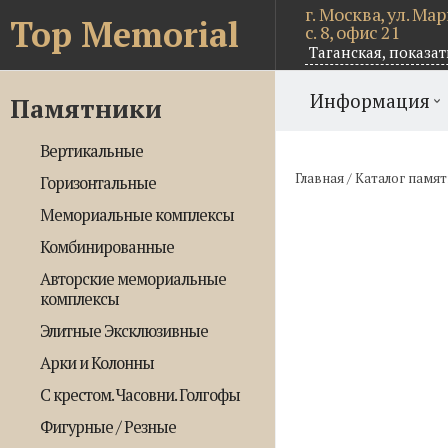
г. Москва, ул. Ма
Top Memorial
с. 8, офис 21
Таганская,
показат
Информация
Памятники
Вертикальные
Главная
/
Каталог памя
Горизонтальные
Мемориальные комплексы
Комбинированные
Авторские мемориальные
комплексы
Элитные Эксклюзивные
Арки и Колонны
С крестом. Часовни. Голгофы
Фигурные / Резные