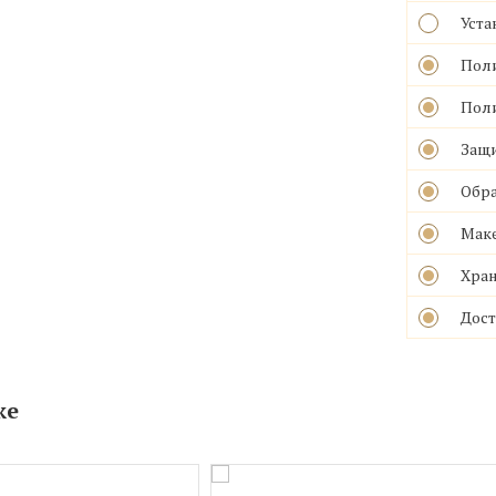
Уста
Поли
Поли
Защ
Обра
Маке
Хран
Дост
же