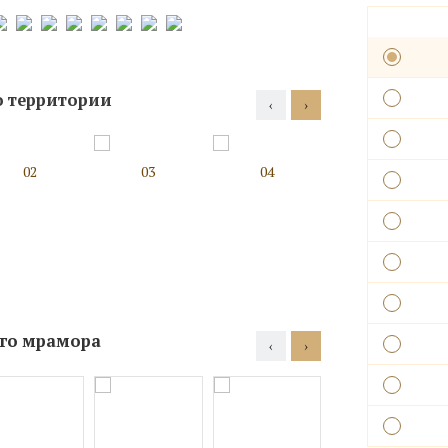
о территории
‹
›
02
03
04
05
ого мрамора
‹
›