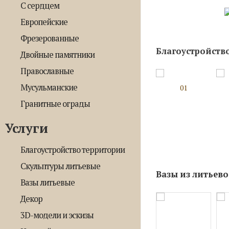
С сердцем
Европейские
Фрезерованные
Благоустройств
Двойные памятники
Православные
Мусульманские
01
Гранитные ограды
Услуги
Благоустройство территории
Скульптуры литьевые
Вазы из литьев
Вазы литьевые
Декор
3D-модели и эскизы