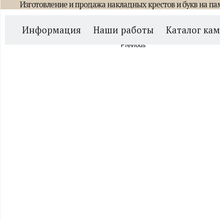
Изготовление и продажа накладных крестов и букв на па
Главная
/
Каталог памятников
/
Горизонтальные
/
Памятник Горизон
Информация
Наши работы
Каталог ка
Previous