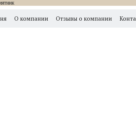
мятник
тальный 007
мня
О компании
Отзывы о компании
Конт