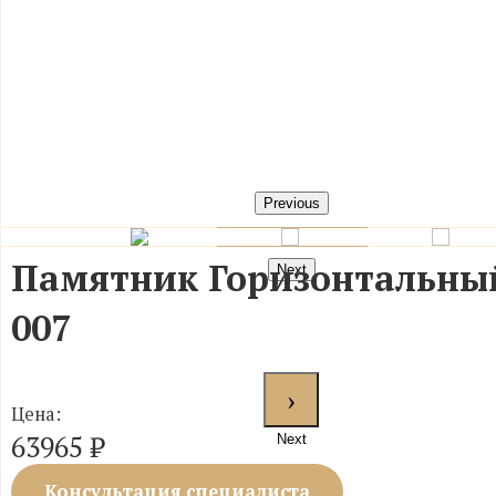
Previous
Памятник Горизонтальны
Next
007
Цена:
63965
₽
Next
Консультация специалиста