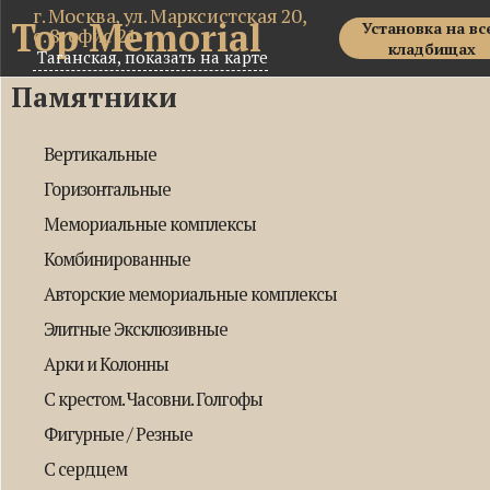
г. Москва, ул. Марксистская 20,
Top Memorial
Установка на вс
с. 8, офис 21
кладбищах
Таганская,
показать на карте
Памятники
Вертикальные
Горизонтальные
Мемориальные комплексы
Комбинированные
Авторские мемориальные комплексы
Элитные Эксклюзивные
Арки и Колонны
С крестом. Часовни. Голгофы
Фигурные / Резные
С сердцем