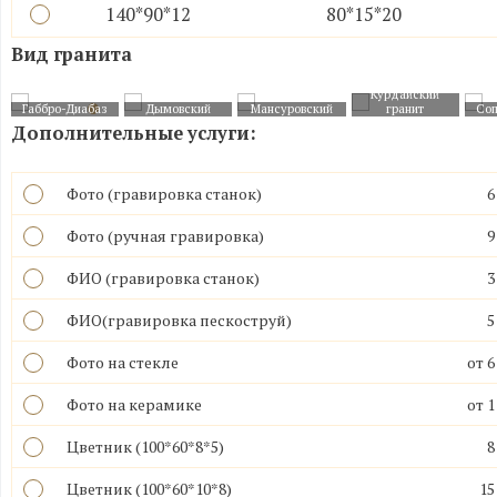
140*90*12
80*15*20
Вид гранита
Курдайский
Габбро-Диабаз
Дымовский
Мансуровский
гранит
Cоп
Дополнительные услуги:
Фото (гравировка станок)
6
Фото (ручная гравировка)
9
ФИО (гравировка станок)
3
ФИО(гравировка пескоструй)
5
Фото на стекле
от 6
Фото на керамике
от 1
Цветник (100*60*8*5)
8
Цветник (100*60*10*8)
15