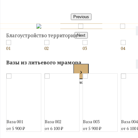
Previous
Благоустройство территории
Next
01
02
03
04
Вазы из литьевого мрамора
Next
Ваза 001
Ваза 002
Ваза 003
Ваза 004
от 5 900
₽
от 6 100
₽
от 5 900
₽
от 6 100