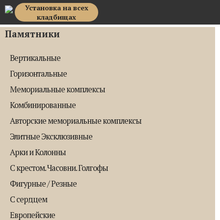
Установка на всех
Top Memorial
кладбищах
Памятники
Вертикальные
Горизонтальные
Мемориальные комплексы
Комбинированные
Авторские мемориальные комплексы
Элитные Эксклюзивные
Арки и Колонны
С крестом. Часовни. Голгофы
Фигурные / Резные
С сердцем
Европейские