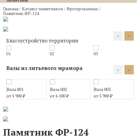
Главная
/
Каталог памятников
/
Фрезерованные
/
Памятник ФР-124
‹
›
Благоустройство территории
01
02
03
0
Вазы из литьевого мрамора
‹
›
Ваза 001
Ваза 002
Ваза 003
В
от 5 900
₽
от 6 100
₽
от 5 900
₽
о
Памятник ФР-124