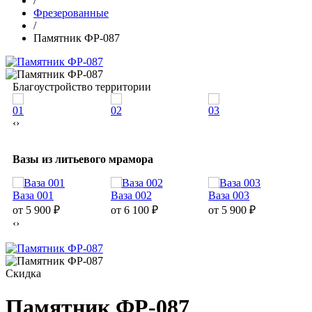
/
Фрезерованные
/
Памятник ФР-087
Благоустройство территории
01
02
03
0
‹
›
Вазы из литьевого мрамора
Ваза 001
Ваза 002
Ваза 003
В
от 5 900
₽
от 6 100
₽
от 5 900
₽
о
‹
›
Скидка
Памятник ФР-087