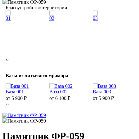
Благоустройство территории
01
02
03
0
‹
›
Вазы из литьевого мрамора
Ваза 001
Ваза 002
Ваза 003
В
от 5 900
₽
от 6 100
₽
от 5 900
₽
о
‹
›
Памятник ФР-059