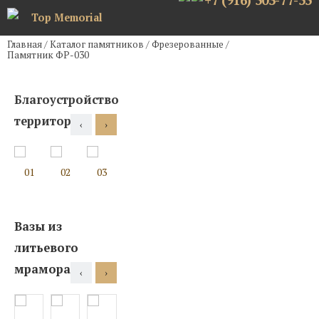
+7 (916) 503-77-55
Top Memorial
Главная
/
Каталог памятников
/
Фрезерованные
/
Памятник ФР-030
Благоустройство
территории
‹
›
01
02
03
04
05
06
07
08
Вазы из
литьевого
мрамора
‹
›