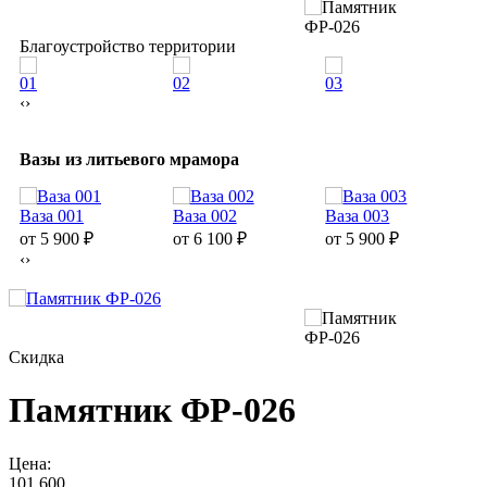
Благоустройство территории
01
02
03
0
‹
›
Вазы из литьевого мрамора
Ваза 001
Ваза 002
Ваза 003
В
от 5 900
₽
от 6 100
₽
от 5 900
₽
о
‹
›
Скидка
Памятник ФР-026
Цена:
101 600