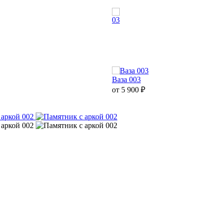
03
Ваза 003
от 5 900
₽