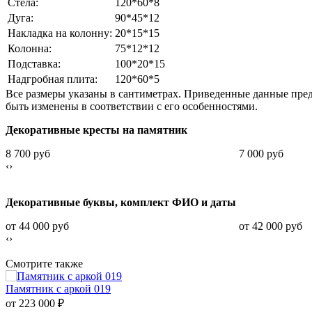
Стела:
120*60*8
Дуга:
90*45*12
Накладка на колонну:
20*15*15
Колонна:
75*12*12
Подставка:
100*20*15
Надгробная плита:
120*60*5
Все размеры указаны в сантиметрах. Приведенные данные пре
быть изменены в соответствии с его особенностями.
Декоративные кресты на памятник
8 700 руб
7 000 руб
‹
›
Декоративные буквы, комплект ФИО и даты
от 44 000 руб
от 42 000 руб
‹
›
Смотрите также
Памятник с аркой 019
от 223 000
₽