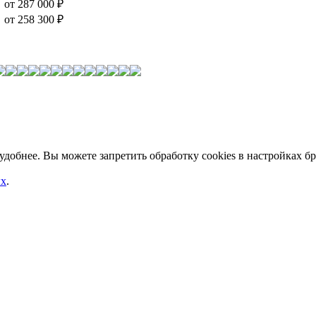
от 287 000
₽
от 258 300
₽
добнее. Вы можете запретить обработку сookies в настройках бр
ых
.